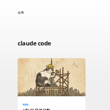
소개
claude code
N8N