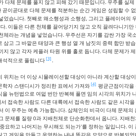
가 다체 문제를 풀지 않고 피해 갔기 때문입니다. 우주를 실
 곧이곧대로 다체 문제를 적분하는 순간 게임은 성립할 수 
 넣었습니다. 첫째로 왜소행성과 소행성, 그리고 플레이어의 
니다. 이들은 다른 천체를 끌어당기지 않고 오직 끌려다니기만
배천체라는 개념을 넣었습니다. 우주선은 자기를 감싼 가장 국
 삼고 그 바깥은 태양과 큰 행성 열 개 남짓의 중력 합만 받
끼지 않고 각자 케플러 타원 위를 홀로 돕니다. 다체 문제가 
[3]
해석적으로 풀립니다
.
 위치는 더 이상 시뮬레이션할 대상이 아니라 계산할 대상이 
[4]
문학자 스탠디시가 정리한 표에서 가져와
평균근점이각을 
을 뉴턴법으로 여덟 번만 반복해 풀면 임의 시각의 위치가 나
서 접속한 사람도 다른 대륙에서 접속한 사람도 같은 시각을
서 이 우주는 예측 가능합니다. 삼체인의 비극이 다체 문제의
 그 문제를 질량 0과 지배천체로 단순화한데서 옵니다. 지배
 중요하고 나머지는 무시해도 되는가'를 정하는 일입니다. 이
않고 게임을 만들고 운영하는 내내 똑같은 모양으로 반복되었