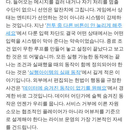
다. 들어오는 메시지를 걸러 내거나 자기 처리를 멈출
수단이 없으니 선언은 말잔치에 그칩니다. 게임에서 상
태는 엔티티가 선언하는 것이 아니라 시스템이 강제하
는 것입니다. 지난 '
전투 중 다른 버튼이 안 눌리게 해주
세요
'에서 다룬 입력 차단도 결국 어떤 상태에서는 어떤
입력을 시스템이 막아 준다는 약속이었습니다. 종료 조
건 없이 무한 루프를 만들어 놓고 설정이 끝났다고 보고
한 것은 또 어떻습니까. 모든 실행 가능한 동작에는 끝
나는 조건과 실패했을 때의 동작이 함께 정의되어야 한
다는 것은 '
실행아이템의 실패 동작
'에서 길게 적은 이
야기입니다. 외부에서 편집되는 헌법이 행동을 규정한
사건은 '
데이터에 숨겨진 동작이 없기를 원해요
'에서 경
계한 바로 그것입니다. 데이터 어딘가에 슬쩍 숨겨진 동
작은 언젠가 우리를 뭅니다. 서비스 거부에 이른 자원
소모는 협조적인 플레이어가 아니라 어뷰저를 기준으
로 설계해야 한다는 라이브 운영의 가장 기본적인 자세
를 건드립니다.