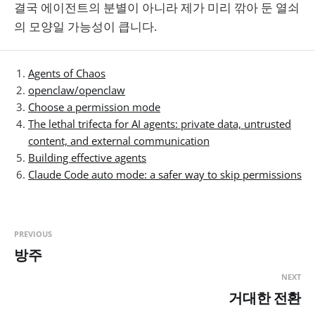
결국 에이전트의 분별이 아니라 제가 미리 깎아 둔 열쇠
의 모양일 가능성이 큽니다.
Agents of Chaos
openclaw/openclaw
Choose a permission mode
The lethal trifecta for AI agents: private data, untrusted
content, and external communication
Building effective agents
Claude Code auto mode: a safer way to skip permissions
PREVIOUS
방주
NEXT
거대한 전환