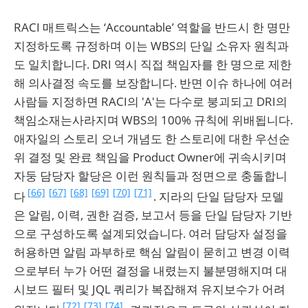
RACI 매트릭스는 ‘Accountable’ 역할을 반드시 한 명만
지정하도록 규정하며 이는 WBS의 단일 소유자 원칙과
도 일치합니다. DRI 역시 직접 책임자를 한 명으로 제한
해 의사결정 속도를 보장합니다. 반면 이슈 하나에 여러
사람들 지정하면 RACI의 'A'는 다수로 붕괴되고 DRI의
책임소재는사라지며 WBS의 100% 규칙에 위배됩니다.
애자일의 스토리 오너 개념도 한 스토리에 대한 우선순
위 결정 및 완료 책임을 Product Owner에 귀속시키며
자둥 담당자 할당은 이런 원칙들과 정면으로 충돌합니
[66]
[67]
[68]
[69]
[70]
[71]
다
. 지라의 단일 담당자 모델
은 알림, 이력, 권한 검증, 보고서 등을 단일 담당자 기반
으로 구성하도록 설계되었습니다. 여러 담당자 설정을
허용하면 알림 과부하로 핵심 알림이 묻히고 변경 이력
으로부터 누가 어떤 결정을 내렸는지 불분명해지며 대
시보드 필터 및 JQL 쿼리가 복잡해져 유지보수가 어려
[72]
[73]
[74]