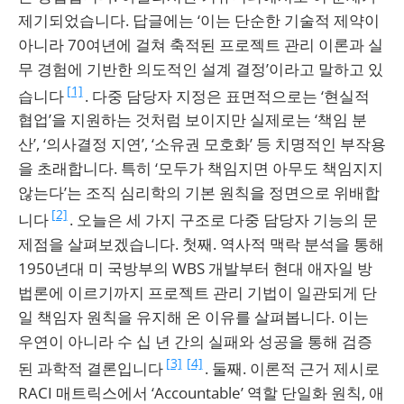
제기되었습니다. 답글에는 ‘이는 단순한 기술적 제약이
아니라 70여년에 걸쳐 축적된 프로젝트 관리 이론과 실
무 경험에 기반한 의도적인 설계 결정’이라고 말하고 있
[1]
습니다
. 다중 담당자 지정은 표면적으로는 ‘현실적
협업’을 지원하는 것처럼 보이지만 실제로는 ‘책임 분
산’, ‘의사결정 지연’, ‘소유권 모호화’ 등 치명적인 부작용
을 초래합니다. 특히 ‘모두가 책임지면 아무도 책임지지
않는다’는 조직 심리학의 기본 원칙을 정면으로 위배합
[2]
니다
. 오늘은 세 가지 구조로 다중 담당자 기능의 문
제점을 살펴보겠습니다. 첫째. 역사적 맥락 분석을 통해
1950년대 미 국방부의 WBS 개발부터 현대 애자일 방
법론에 이르기까지 프로젝트 관리 기법이 일관되게 단
일 책임자 원칙을 유지해 온 이유를 살펴봅니다. 이는
우연이 아니라 수 십 년 간의 실패와 성공을 통해 검증
[3]
[4]
된 과학적 결론입니다
. 둘째. 이론적 근거 제시로
RACI 매트릭스에서 ‘Accountable’ 역할 단일화 원칙, 애