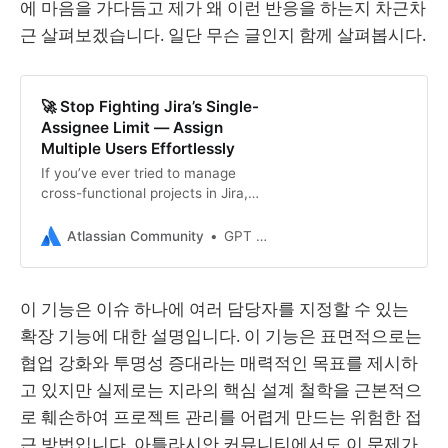
에 마음을 가다듬고 제가 왜 이런 반응을 하는지 차근차
근 살펴보겠습니다. 일단 무슨 글인지 함께 살펴봅시다.
🚀 Stop Fighting Jira’s Single-
Assignee Limit — Assign
Multiple Users Effortlessly
If you’ve ever tried to manage
cross-functional projects in Jira,
you’ve probably hit this frustrating
wall: only one assignee per issue.
Atlassian Community
GPT AddIns
But in reality… Support tickets often
require multiple people to work
together. Agile stories can have
이 기능은 이슈 하나에 여러 담당자를 지정할 수 있는
frontend + backend devs assigned.
확장 기능에 대한 설명입니다. 이 기능은 표면적으로는
Enterprise workflows…
협업 강화와 투명성 증대라는 매력적인 목표를 제시하
고 있지만 실제로는 지라의 핵심 설계 철학을 근본적으
로 훼손하여 프로젝트 관리를 어렵게 만드는 위험한 접
근 방법입니다. 아틀라시안 커뮤니티에서도 이 문제가