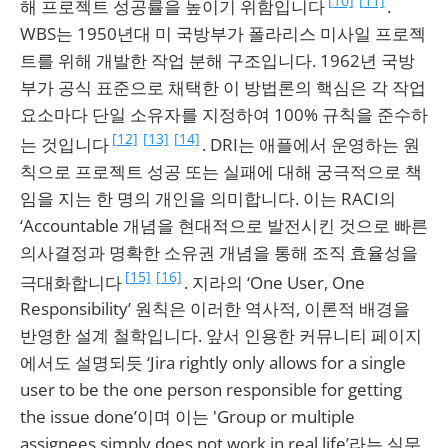
[10]
[11]
해 프로젝트 성공률을 높이기 위함입니다
.
WBS는 1950년대 미 국방부가 폴라리스 미사일 프로젝
트를 위해 개발한 작업 분해 구조입니다. 1962년 국방
부가 공식 표준으로 채택한 이 방법론의 핵심은 각 작업
요소마다 단일 소유자를 지정하여 100% 규칙을 준수하
[12]
[13]
[14]
는 것입니다
. DRI는 애플에서 운영하는 원
칙으로 프로젝트 성공 또는 실패에 대해 궁극적으로 책
임을 지는 한 명의 개인을 의미합니다. 이는 RACI의
‘Accountable 개념을 현대적으로 발전시킨 것으로 빠른
의사결정과 명확한 소유권 개념을 통해 조직 효율성을
[15]
[16]
극대화합니다
. 지라의 ‘One User, One
Responsibility’ 원칙은 이러한 역사적, 이론적 배경을
반영한 설계 철학입니다. 앞서 인용한 커뮤니티 페이지
에서도 설명되듯 ‘Jira rightly only allows for a single
user to be the one person responsible for getting
the issue done’이며 이는 'Group or multiple
assignees simply does not work in real life’라는 실무