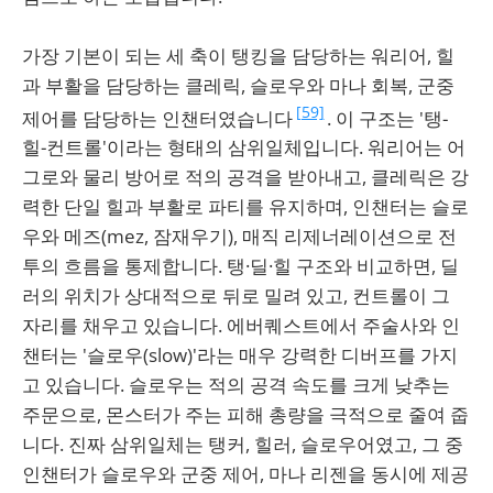
가장 기본이 되는 세 축이 탱킹을 담당하는 워리어, 힐
과 부활을 담당하는 클레릭, 슬로우와 마나 회복, 군중
[59]
제어를 담당하는 인챈터였습니다
. 이 구조는 '탱-
힐-컨트롤'이라는 형태의 삼위일체입니다. 워리어는 어
그로와 물리 방어로 적의 공격을 받아내고, 클레릭은 강
력한 단일 힐과 부활로 파티를 유지하며, 인챈터는 슬로
우와 메즈(mez, 잠재우기), 매직 리제너레이션으로 전
투의 흐름을 통제합니다. 탱·딜·힐 구조와 비교하면, 딜
러의 위치가 상대적으로 뒤로 밀려 있고, 컨트롤이 그
자리를 채우고 있습니다. 에버퀘스트에서 주술사와 인
챈터는 '슬로우(slow)'라는 매우 강력한 디버프를 가지
고 있습니다. 슬로우는 적의 공격 속도를 크게 낮추는
주문으로, 몬스터가 주는 피해 총량을 극적으로 줄여 줍
니다. 진짜 삼위일체는 탱커, 힐러, 슬로우어였고, 그 중
인챈터가 슬로우와 군중 제어, 마나 리젠을 동시에 제공