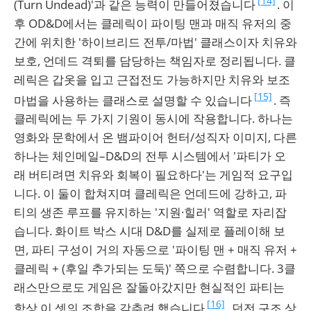
[14]
(Turn Undead)'과 같은 능력이 만들어졌습니다
. 이
후 OD&D에서는 클레릭이 파이팅 맨과 매직 유저의 중
간에 위치한 '하이브리드 전투/마법' 클래스이자 치유와
보호, 언데드 격퇴를 담당하는 책임자로 정리됩니다. 클
레릭은 갑옷을 입고 근접전도 가능하지만 치유와 보조
[15]
마법을 사용하는 클래스로 설명할 수 있습니다
. 즉
클레릭에는 두 가지 기원이 동시에 작용합니다. 하나는
영화와 문학에서 온 뱀파이어 헌터/성직자 이미지, 다른
하나는 체인메일–D&D의 전투 시스템에서 '파티가 오
래 버티려면 치유와 회복이 필요하다'는 게임적 요구입
니다. 이 둘이 합쳐지며 클레릭은 언데드에 강하고, 파
티의 생존 루프를 유지하는 '지원·힐러' 역할로 자리잡
습니다. 화이트 박스 시대 D&D를 실제로 플레이해 보
면, 파티 구성이 거의 자동으로 '파이팅 맨 + 매직 유저 +
클레릭 + (후일 추가되는 도둑)' 쪽으로 수렴합니다. 3클
래스만으로도 게임은 잘돌아갔지만 현실적인 파티는
[16]
항상 이 셋의 조합을 갖추려 했습니다
. 던전 구조 상