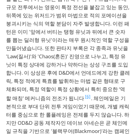
규모 전투에서는 영웅이 특정 전선을 붙잡고 있는 동안,
뒤쪽에 있는 위저드가 범위 마법으로 적의 포메이션을
붕괴시키는 식의 역할 분담이 자주 발생합니다. 이런 패
턴은 이미 '앞에서 버티는 탱형 유닛과 뒤에서 큰 숫자
를 뽑는 딜러형 유닛'이라는 매우 원시적인 역할 구성을
만들어냈습니다. 또한 판타지 부록은 각 종족과 유닛을
'Law(질서)'와 'Chaos(혼돈)' 진영으로 나누고, 특정 유
닛이 특정 상대에 강하거나 약하다는 상성 구조를 도입
합니다. 이 상성은 후에 D&D에서 언데드에게 강한 클레
릭, 특정 적에게 특효를 발휘하는 마법 같은 형태로 구
체화되며, 특정 역할이 특정 상황에서 특히 중요한 ‘역
[6]
할 매칭’ 메커니즘의 전조가 됩니다
. 체인메일은 기
본적으로 부대 단위 전투 게임이었기 때문에, 개별 캐릭
터를 중심으로 한 롤플레잉은 전제를 두지 않습니다. 하
지만 OD&D 공동 제작자인 데이브 아네슨은 곧 체인메
일 규칙을 기반으로 '블랙무어(Blackmoor)'라는 캠페인