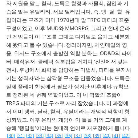
와 지원을 맡는 힐러, 도둑은 함정과 자물쇠, 잠입과 기
습을 맡는 유틸리티, 서브 딜러입니다. 즉, 탱–딜–힐–유
틸이라는 구조가 이미 1970년대 말 TRPG 파티의 표준
구성이었고, 이후 MUD와 MMORPG, 그리고 현대 온라
인 게임들이 이 구조를 그대로 디지털로 옮기고 세분화
해 왔다고 볼 수 있습니다. 정리하자면, 체인메일의 영
웅, 위저드 구조에서 출발한 역할 분화는, OD&D의 파이
터–매직유저–클레릭 삼분법을 거치며 '전선에서 맞는
전사, 후방에서 화력을 담당하는 마법사, 파티를 유지시
키는 성직자'라는 삼각형 구조를 만들었습니다. 도둑은
실제 플레이 현장에서 필요가 생겨난 이후에야 규칙으
로 정리된 네 번째 역할이었고, 이 네 역할의 조합이
TRPG 파티의 기본 구조로 자리 잡았습니다. 이 과정에
서 이미 탱커, 딜러, 힐러, 유틸이라는 개념적 역할이 형
성되었고, 이후 온라인 게임이 이 틀을 거의 그대로 계
승해 '탱딜힐'이라는 현대적 언어로 재포장하게 됩니다
[30]
[31]
[32]
[33]
[34]
[35]
[36]
[37]
[38]
[39]
[40]
[41]
[42]