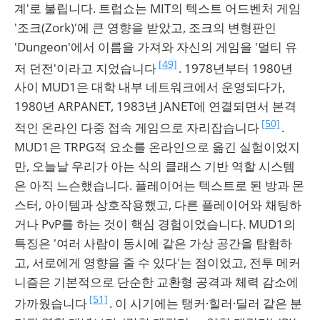
계'로 불립니다. 트럽쇼는 MIT의 텍스트 어드벤처 게임
'조크(Zork)'에 큰 영향을 받았고, 조크의 변형판인
'Dungeon'에서 이름을 가져와 자신의 게임을 '멀티 유
[49]
저 던전'이라고 지었습니다
. 1978년부터 1980년
사이 MUD1은 대학 내부 네트워크에서 운영되다가,
1980년 ARPANET, 1983년 JANET에 연결되면서 본격
[50]
적인 온라인 다중 접속 게임으로 자리잡습니다
.
MUD1은 TRPG적 요소를 온라인으로 옮긴 실험이었지
만, 오늘날 우리가 아는 식의 클래스 기반 역할 시스템
은 아직 느슨했습니다. 플레이어는 텍스트로 된 방과 몬
스터, 아이템과 상호작용했고, 다른 플레이어와 채팅하
거나 PvP를 하는 것이 핵심 경험이었습니다. MUD1의
특징은 '여러 사람이 동시에 같은 가상 공간을 탐험하
고, 서로에게 영향을 줄 수 있다'는 점이었고, 전투 메커
니즘은 기본적으로 단순한 교환형 공격과 체력 감소에
[51]
가까웠습니다
. 이 시기에는 탱커·힐러·딜러 같은 분