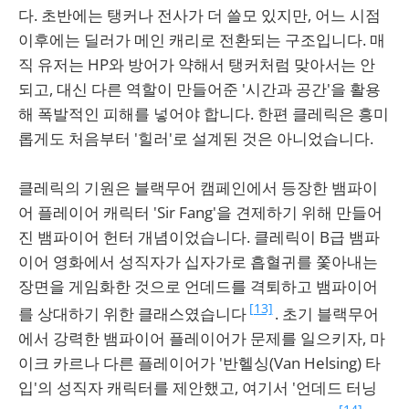
다. 초반에는 탱커나 전사가 더 쓸모 있지만, 어느 시점
이후에는 딜러가 메인 캐리로 전환되는 구조입니다. 매
직 유저는 HP와 방어가 약해서 탱커처럼 맞아서는 안
되고, 대신 다른 역할이 만들어준 '시간과 공간'을 활용
해 폭발적인 피해를 넣어야 합니다. 한편 클레릭은 흥미
롭게도 처음부터 '힐러'로 설계된 것은 아니었습니다.
클레릭의 기원은 블랙무어 캠페인에서 등장한 뱀파이
어 플레이어 캐릭터 'Sir Fang'을 견제하기 위해 만들어
진 뱀파이어 헌터 개념이었습니다. 클레릭이 B급 뱀파
이어 영화에서 성직자가 십자가로 흡혈귀를 쫓아내는
장면을 게임화한 것으로 언데드를 격퇴하고 뱀파이어
[13]
를 상대하기 위한 클래스였습니다
. 초기 블랙무어
에서 강력한 뱀파이어 플레이어가 문제를 일으키자, 마
이크 카르나 다른 플레이어가 '반헬싱(Van Helsing) 타
입'의 성직자 캐릭터를 제안했고, 여기서 '언데드 터닝