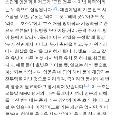
스럽게 영웅과 위저드가 '근접 전투 vs 마법 화력'이라
[2]
는 두 축으로 설정됩니다
. 체인메일의 기본 전투 시
스템을 보면, 유닛은 '라이트 풋', '헤비 풋', '아머드 풋',
'라이트 호스', '헤비 호스'처럼 방어력과 기동력을 기준
으로 분류됩니다. 병종마다 이동 거리, 공격 주사위, 방
어 능력이 달라서, 플레이어는 전열을 구성할 때 항상
'누가 전면에서 버티고, 누가 측면을 치고, 누가 원거리
에서 화살을 쏠지'를 고민하게 됩니다. 엘프나 오크 같
은 유닛이 기존 여섯 가지 병종 유형 중 하나로 취급됩
니다. 예를 들어 호빗은 라이트 풋, 엘프는 헤비 풋으로
계산되는 식입니다. 영웅은 네 명의 헤비 풋에 해당하는
전투력을 지닌 것으로 처리되며, 죽이려면 동시에 네 번
[3]
의 명중이 필요하다고 명시되어 있습니다
. 이 구조는
오늘날 MMO 탱커의 '다른 플레이어 여러 명분의 피해
를 대신 받아내는 존재'라는 감각의 아주 초기 형태라고
볼 수 있습니다. 아직 '어그로'라는 개념은 없지만, 히어
로/슈퍼 히어로 유닛은 사실상 '여러 유닛을 상대로 전