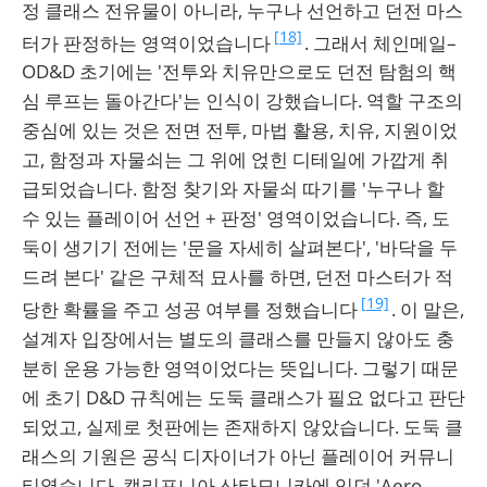
정 클래스 전유물이 아니라, 누구나 선언하고 던전 마스
[18]
터가 판정하는 영역이었습니다
. 그래서 체인메일–
OD&D 초기에는 '전투와 치유만으로도 던전 탐험의 핵
심 루프는 돌아간다'는 인식이 강했습니다. 역할 구조의
중심에 있는 것은 전면 전투, 마법 활용, 치유, 지원이었
고, 함정과 자물쇠는 그 위에 얹힌 디테일에 가깝게 취
급되었습니다. 함정 찾기와 자물쇠 따기를 '누구나 할
수 있는 플레이어 선언 + 판정' 영역이었습니다. 즉, 도
둑이 생기기 전에는 '문을 자세히 살펴본다', '바닥을 두
드려 본다' 같은 구체적 묘사를 하면, 던전 마스터가 적
[19]
당한 확률을 주고 성공 여부를 정했습니다
. 이 말은,
설계자 입장에서는 별도의 클래스를 만들지 않아도 충
분히 운용 가능한 영역이었다는 뜻입니다. 그렇기 때문
에 초기 D&D 규칙에는 도둑 클래스가 필요 없다고 판단
되었고, 실제로 첫판에는 존재하지 않았습니다. 도둑 클
래스의 기원은 공식 디자이너가 아닌 플레이어 커뮤니
티였습니다. 캘리포니아 산타모니카에 있던 'Aero