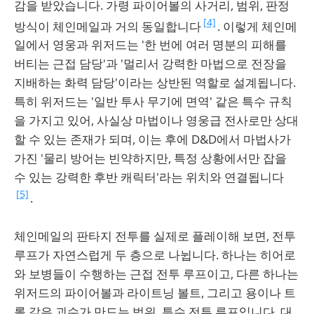
감을 받았습니다. 가령 파이어볼의 사거리, 범위, 판정
[4]
방식이 체인메일과 거의 동일합니다
. 이렇게 체인메
일에서 영웅과 위저드는 '한 번에 여러 명분의 피해를
버티는 근접 담당'과 '멀리서 강력한 마법으로 전장을
지배하는 화력 담당'이라는 상반된 역할로 설계됩니다.
특히 위저드는 '일반 투사 무기에 면역' 같은 특수 규칙
을 가지고 있어, 사실상 마법이나 영웅급 전사로만 상대
할 수 있는 존재가 되며, 이는 후에 D&D에서 마법사가
가진 '물리 방어는 빈약하지만, 특정 상황에서만 잡을
수 있는 강력한 후반 캐릭터'라는 위치와 연결됩니다
[5]
.
체인메일의 판타지 전투를 실제로 플레이해 보면, 전투
루프가 자연스럽게 두 층으로 나뉩니다. 하나는 히어로
와 보병들이 수행하는 근접 전투 루프이고, 다른 하나는
위저드의 파이어볼과 라이트닝 볼트, 그리고 용이나 트
롤 같은 괴수가 만드는 범위, 특수 전투 루프입니다. 대