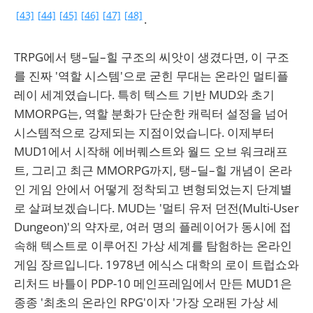
[43]
[44]
[45]
[46]
[47]
[48]
.
TRPG에서 탱–딜–힐 구조의 씨앗이 생겼다면, 이 구조
를 진짜 '역할 시스템'으로 굳힌 무대는 온라인 멀티플
레이 세계였습니다. 특히 텍스트 기반 MUD와 초기
MMORPG는, 역할 분화가 단순한 캐릭터 설정을 넘어
시스템적으로 강제되는 지점이었습니다. 이제부터
MUD1에서 시작해 에버퀘스트와 월드 오브 워크래프
트, 그리고 최근 MMORPG까지, 탱–딜–힐 개념이 온라
인 게임 안에서 어떻게 정착되고 변형되었는지 단계별
로 살펴보겠습니다. MUD는 '멀티 유저 던전(Multi-User
Dungeon)'의 약자로, 여러 명의 플레이어가 동시에 접
속해 텍스트로 이루어진 가상 세계를 탐험하는 온라인
게임 장르입니다. 1978년 에식스 대학의 로이 트럽쇼와
리처드 바틀이 PDP-10 메인프레임에서 만든 MUD1은
종종 '최초의 온라인 RPG'이자 '가장 오래된 가상 세