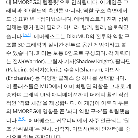
대 MMORPG의 템플릿'으로 인식됩니다. 이 게임은 그
래픽과 3D 월드의 측면뿐 아니라, 역할 구조 측면에서
도 중요한 변곡점이었습니다. 에버퀘스트의 진짜 삼위
일체는 탱커·힐러·딜러가 아니라 '탱커, 힐러, 슬로워였
[57]
습니다
. 에버퀘스트는 DikuMUD의 전투와 역할 구
조를 3D 그래픽과 실시간 전투로 옮긴 게임이라고 볼
수 있습니다. 파티는 보통 6인으로 구성되며, 각 캐릭터
는 전사(Warrior), 그림자 기사(Shadow Knight), 팔라딘
(Paladin), 성직자(Cleric), 주술사(Shaman), 마법사
(Enchanter) 등 다양한 클래스 중 하나를 선택합니다.
이 클래스들은 MUD에서 이미 확립된 역할을 그대로 계
승하며 그래픽 UI와 애니메이션까지 더해져 훨씬 직접
적인 '역할 체감'을 제공합니다. 이 게임이 이후 대부분
의 MMORPG에 영향을 준 '파티 역할 구조'를 확립했습
[58]
니다
. 에버퀘스트 커뮤니티에서 자주 언급되는 '원
조 삼위일체'는 전사, 성직자, 마법사(특히 인챈터)를 중
심으로 하는 조합입니다.