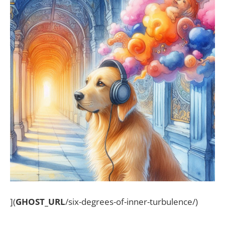
](
GHOST_URL
/six-degrees-of-inner-turbulence/)