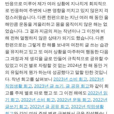
반응으로 미루어 제가 여러 상황에 지나치게 회의적으
로 반응하며 주변에 나쁜 영향을 끼치고 있지 않은지 걱
정스러웠습니다. 다른 한편으로는 지난 여러 해 동안 올
해만큼 운동을 게을리하고 몸을 움직이지 않은 해는 없
었습니다. 그 결과 지금의 저는 작년이나 그 이전에 비
해 전혀 멀쩡하지 않은 상태가 되기도 했습니다. 다른
한편으로는 그렇게 한 해를 보내며 여전히 글 쓰는 습관
을 유지하고 있고 또 여러 상황을 마주하며 행동한 다음
그 과정과 제 생각을 글로 만들어 규칙적으로 공유할 수
있었고 이건 별로 자랑할 것 없는 2024년 한 해 동안 거
의 유일하게 뭔가 하는데 성공했다고 말할 만한 것입니
다. 작년 회고를 살펴보니
2023년 소비 회고
,
2023년
직업생활 회고
,
2023년 글 쓰기, 글 공유 회고
와 같이 회
고를 주제 별로 따로 했고 또 그 이전 해에도
2022년 읽
기 회고
,
2022년 소비 회고
,
2022년 운동 회고
,
2022년
글쓰기 회고
,
2022년 글 공유 회고
,
2022년 직업생활
회고
와 같이 여러 주제 별로 구분해서 글을 작성했습니