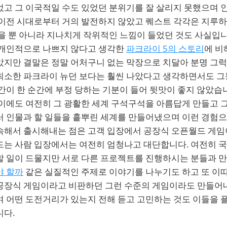
었고 그 이국적일 수도 있었던 분위기를 잘 살리지 못했으며 
 이전 시대로부터 거의 발전하지 않았고 퀘스트 각각은 지루
을 뿐 아니라 지나치게 작위적인 느낌이 들었던 것도 사실입니
 개인적으로 나쁘지 않다고 생각한
파크라이 5의 스토리
에 비
았지만 결말은 정말 어처구니 없는 막장으로 치달아 분명 그
최소한 파크라이 뉴던 보다는 훨씬 나았다고 생각하면서도 그
간이 한 순간에 부정 당하는 기분이 들어 뒷맛이 좋지 않았습니
사이에도 여전히 그 광활한 세계 구석구석을 아름답게 만들고 
러 인물과 할 일들을 흩뿌린 세계를 만들어냈으며 이런 경험
속해서 출시해내는 점은 고객 입장에서 공장식 오픈월드 게
드는 사람 입장에서는 여전히 엄청나고 대단합니다. 여전히 
할 일이 드물지만 서로 다른 프로젝트를 진행하시는 분들과 
야 할까
같은 실질적인 주제로 이야기를 나누기도 하고 또 이따
공장식 게임이라고 비판하던 그런 수준의 게임이라도 만들
 어떤 도전거리가 있는지 전해 듣고 고민하는 것도 이들을 플
니다.