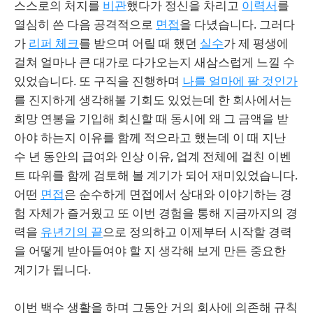
스스로의 처지를
비관
했다가 정신을 차리고
이력서
를
열심히 쓴 다음 공격적으로
면접
을 다녔습니다. 그러다
가
리퍼 체크
를 받으며 어릴 때 했던
실수
가 제 평생에
걸쳐 얼마나 큰 대가로 다가오는지 새삼스럽게 느낄 수
있었습니다. 또 구직을 진행하며
나를 얼마에 팔 것인가
를 진지하게 생각해볼 기회도 있었는데 한 회사에서는
희망 연봉을 기입해 회신할 때 동시에 왜 그 금액을 받
아야 하는지 이유를 함께 적으라고 했는데 이 때 지난
수 년 동안의 급여와 인상 이유, 업계 전체에 걸친 이벤
트 따위를 함께 검토해 볼 계기가 되어 재미있었습니다.
어떤
면접
은 순수하게 면접에서 상대와 이야기하는 경
험 자체가 즐거웠고 또 이번 경험을 통해 지금까지의 경
력을
유년기의 끝
으로 정의하고 이제부터 시작할 경력
을 어떻게 받아들여야 할 지 생각해 보게 만든 중요한
계기가 됩니다.
이번 백수 생활을 하며 그동안 거의 회사에 의존해 규칙